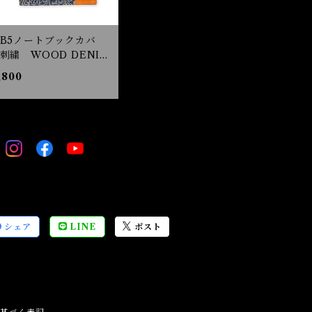
B5ノートブックカバ
刺繍 WOOD DENIM
ートカバー デニム
,800
B5
シェア
LINE
ポスト