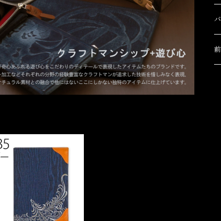
I
A
セ
A