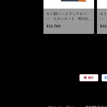
セミB5ノートブックカバ
セミ
ー スタンダード WOOD
ー 
DENIM ノートカバー
ノ
¥13,700
¥15
デニム 革 B5
革 
保存