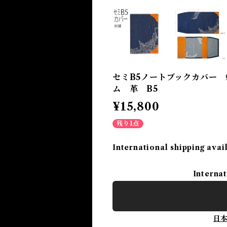
セミB5ノートブックカバー 
ム 革 B5
¥15,800
残り1点
International shipping avai
Internat
日