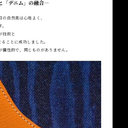
」と「デニム」の融合―
目の自然美は心地よく、
す。
が技術と
とることに成功しました。
が個性的で、同じものがありません。