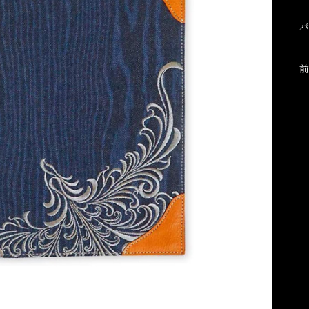
I
A
セ
A