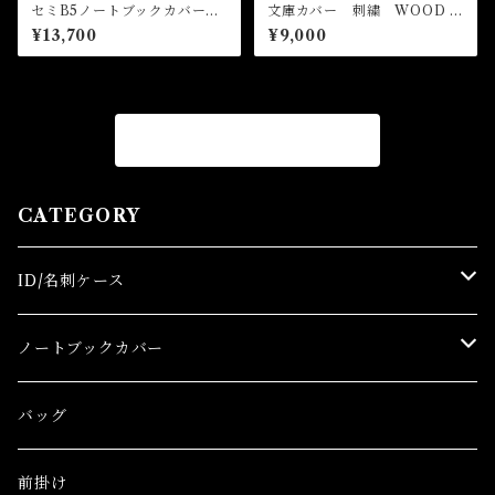
セミB5ノートブックカバー
文庫カバー 刺繍 WOOD D
スタンダード WOOD DENI
ENIM ブックカバー デニ
¥13,700
¥9,000
M ノートカバー デニム
ム 革
革 B5
商品一覧に戻る
CATEGORY
ID/名刺ケース
名刺ケース
ノートブックカバー
IDケース
文庫サイズカバー
バッグ
A5サイズカバー
前掛け