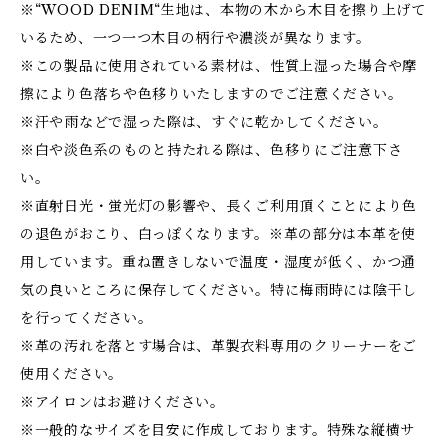
※“WOOD DENIM“生地は、本物の木から木目を擦り上げて
いるため、一つ一つ木目の柄行や濃淡が異なります。
※この製品に使用されている素材は、性質上湿った場合や摩
擦により色落ちや色移りいたしますのでご注意ください。
※汗や雨などで湿った際は、すぐに乾かしてください。
※白や淡色系のものと持たれる際は、色移りにご注意下さ
い。
※直射日光・蛍光灯の影響や、長くご利用頂くことにより色
の退色がおこり、白っぽくなります。※革の部分は本革を使
用しています。重ね置きしないで温度・湿度が低く、かつ通
気の良いところに保存してください。特に梅雨時には陰干し
を行ってください。
※革の汚れを落とす場合は、革製衣料専用のクリーナーをご
使用ください。
※アイロンはお避けください。
※一般的なサイズを目安に作成しております。特殊な縦横サ