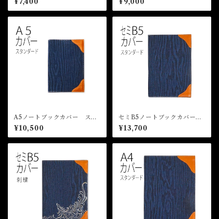
¥7,400
¥9,000
ー デニム
ム 革
A5ノートブックカバー スタ
セミB5ノートブックカバー
ンダード WOOD DENIM
スタンダード WOOD DENI
¥10,500
¥13,700
ノートカバー デニム 革
M ノートカバー デニム
革 B5